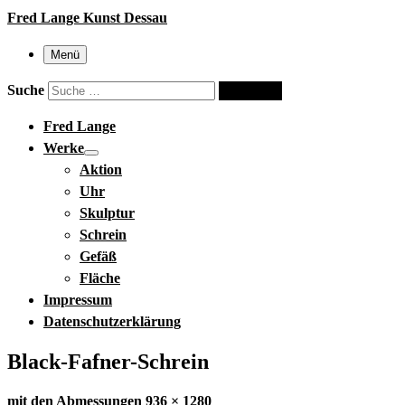
Fred Lange Kunst Dessau
Menü
Suche
Suche …
Fred Lange
Werke
Aktion
Uhr
Skulptur
Schrein
Gefäß
Fläche
Impressum
Datenschutzerklärung
Black-Fafner-Schrein
mit den Abmessungen
936 × 1280