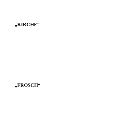
„KIRCHE“
„FROSCH“