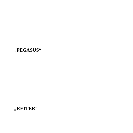
„PEGASUS“
„REITER“