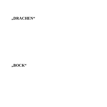
„DRACHEN“
„BOCK“