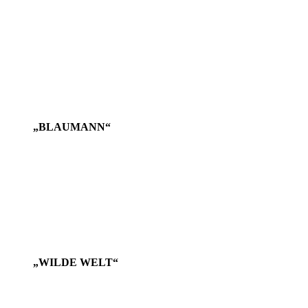
„BLAUMANN“
„WILDE WELT“