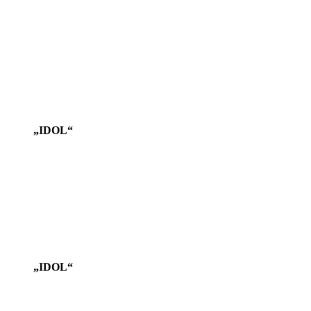
„IDOL“
„IDOL“