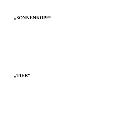
„SONNENKOPF“
„TIER“