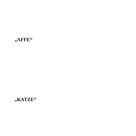
„AFFE“
„KATZE“