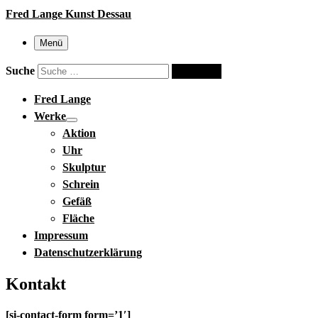
Fred Lange Kunst Dessau
Menü
Suche
Suche …
Fred Lange
Werke
Aktion
Uhr
Skulptur
Schrein
Gefäß
Fläche
Impressum
Datenschutzerklärung
Kontakt
[si-contact-form form=’1′]