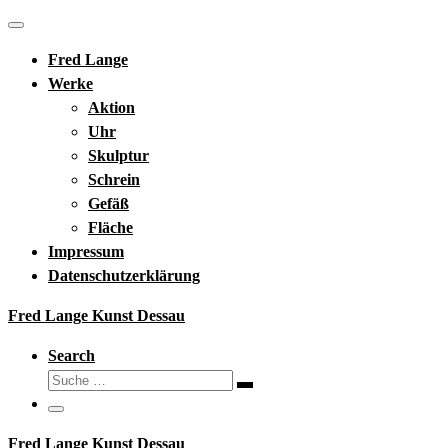
Zum
Menü
Inhalt
Fred Lange
springen
Werke
Aktion
Uhr
Skulptur
Schrein
Gefäß
Fläche
Impressum
Datenschutzerklärung
Fred Lange Kunst Dessau
Search
Suche
Suche
…
Menü
Fred Lange Kunst Dessau