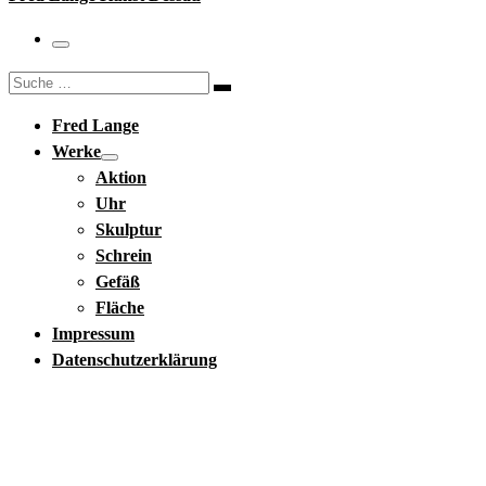
Menü
Suche
Suche
…
Fred Lange
Werke
Aktion
Uhr
Skulptur
Schrein
Gefäß
Fläche
Impressum
Datenschutzerklärung