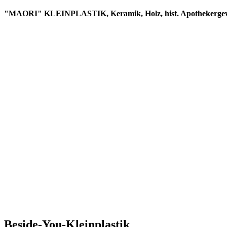
"MAORI" KLEINPLASTIK, Keramik, Holz, hist. Apothekergewic
Beside-You-Kleinplastik