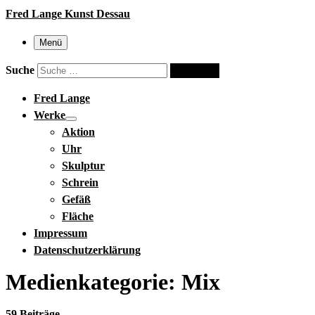
Fred Lange Kunst Dessau
Menü
Suche
Suche …
Fred Lange
Werke
Aktion
Uhr
Skulptur
Schrein
Gefäß
Fläche
Impressum
Datenschutzerklärung
Medienkategorie:
Mix
59 Beiträge